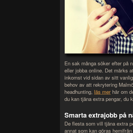
En sak många söker efter på nä
eller jobba online. Det märks at
inkomst vid sidan av sitt vanli
behov av att rekrytering Malmö 
headhunting,
läs mer
här om de
du kan tjäna extra pengar, du k
Smarta extrajobb på n
De flesta som vill tjäna extra p
annat som kan göras hemifrån e