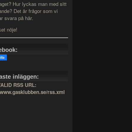
taget? Hur lyckas man med sitt
ande? Det är frågor som vi
r svara på här.
et nöje!
ebook:
aste inläggen:
VALID RSS URL:
//www.gasklubben.se/rss.xml