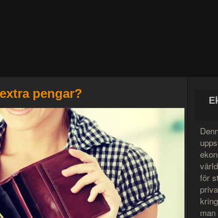
 extra pengar?
E
Denn
uppsl
ekon
värl
för s
priv
krin
man l