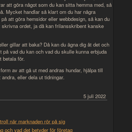
ar att göra något som du kan sitta hemma med, så
 på. Mycket handlar så klart om du har några
a på att göra hemsidor eller webbdesign, så kan du
 skrivna ordet, ja då kan frilansskribent kanske
ler gillar att baka? Då kan du ägna dig åt det och
lt på vad du kan och vad du skulle kunna erbjuda
 betala för.
 form av att gå ut med andras hundar, hjälpa till
andra, eller dela ut tidningar.
5 juli 2022
ltroll när marknaden rör på sig
ng och vad det betyder för företag