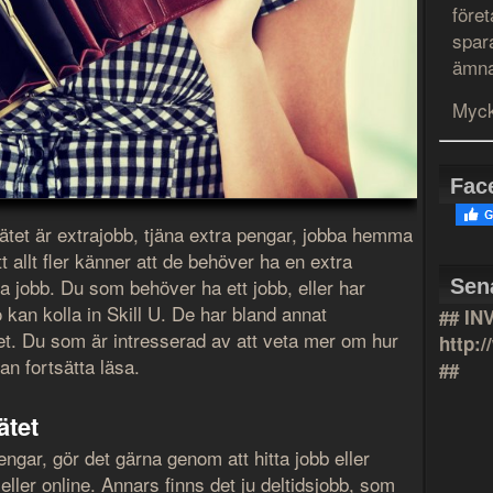
före
spar
ämna
Myck
Fac
tet är extrajobb, tjäna extra pengar, jobba hemma
t allt fler känner att de behöver ha en extra
ga jobb. Du som behöver ha ett jobb, eller har
Sen
kan kolla in Skill U. De har bland annat
## IN
t. Du som är intresserad av att veta mer om hur
http:
an fortsätta läsa.
##
ätet
engar, gör det gärna genom att hitta jobb eller
ller online. Annars finns det ju deltidsjobb, som