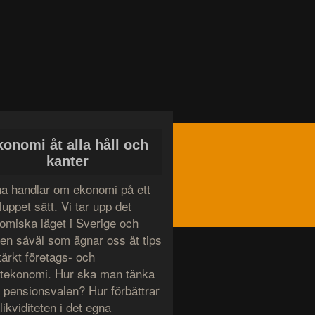
konomi åt alla håll och
kanter
a handlar om ekonomi på ett
uppet sätt. Vi tar upp det
omiska läget i Sverige och
den såväl som ägnar oss åt tips
tärkt företags- och
atekonomi. Hur ska man tänka
g pensionsvalen? Hur förbättrar
ikviditeten i det egna