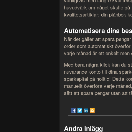
vanligtvis med längre kvalite
huvudvärk om något skulle gå f
kvalitetsartiklar; din plånbok 
Automatisera dina bes
När det gäller att spara penga
order som automatiskt överför p
varje månad är ett enkelt men 
Med bara några klick kan du stä
nuvarande konto till dina sparko
sparkapital på nolltid! Detta k
manuellt överföra varje månad, u
sätt att spara pengar utan att 
Andra inlägg