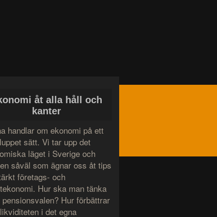
konomi åt alla håll och
kanter
a handlar om ekonomi på ett
uppet sätt. Vi tar upp det
omiska läget i Sverige och
den såväl som ägnar oss åt tips
tärkt företags- och
atekonomi. Hur ska man tänka
g pensionsvalen? Hur förbättrar
ikviditeten i det egna