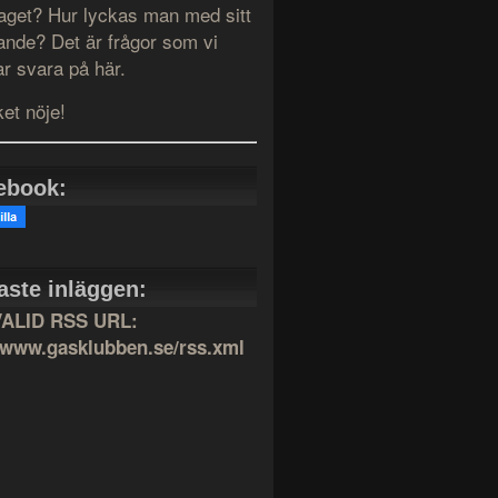
taget? Hur lyckas man med sitt
ande? Det är frågor som vi
r svara på här.
et nöje!
ebook:
aste inläggen:
VALID RSS URL:
//www.gasklubben.se/rss.xml