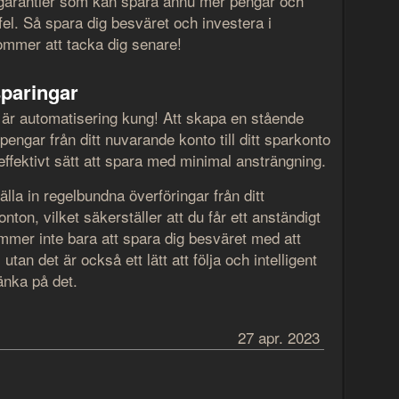
tsgarantier som kan spara ännu mer pengar och
el. Så spara dig besväret och investera i
kommer att tacka dig senare!
paringar
r är automatisering kung! Att skapa en stående
engar från ditt nuvarande konto till ditt sparkonto
effektivt sätt att spara med minimal ansträngning.
lla in regelbundna överföringar från ditt
nton, vilket säkerställer att du får ett anständigt
ommer inte bara att spara dig besväret med att
tan det är också ett lätt att följa och intelligent
tänka på det.
27 apr. 2023