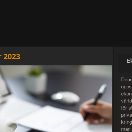
r 2023
E
Denn
uppsl
ekon
värl
för s
priv
krin
man l