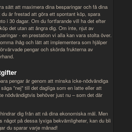
ra sätt att maximera dina besparingar och få dina
t du är frestad att göra ett spontant köp, spara
to i 30 dagar. Om du fortfarande vill ha det efter
öp det utan att ångra dig. Om inte, njut av
aringar - en prestation vi alla kan vara stolta över.
 komma ihåg och lätt att implementera som hjälper
 förvärvade pengar och skörda frukterna av
erhand.
gifter
spara pengar är genom att minska icke-nödvändiga
 säga "nej" till det dagliga som en latte eller att
nte nödvändigtvis behöver just nu – som det där
hindrar dig från att nå dina ekonomiska mål. Men
ns något på dessa lyxiga bekvämligheter, kan du bli
ar du sparar varje månad!