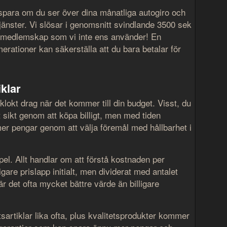
spara om du ser över dina månatliga autogiro och
änster. Vi slösar i genomsnitt svindlande 3500 sek
 medlemskap som vi inte ens använder! En
rationer kan säkerställa att du bara betalar för
iklar
t klokt drag när det kommer till din budget. Visst, du
 sikt genom att köpa billigt, men med tiden
r pengar genom att välja föremål med hållbarhet i
mpel. Allt handlar om att förstå kostnaden per
igare prislapp initialt, men dividerat med antalet
är det ofta mycket bättre värde än billigare
tsartiklar lika ofta, plus kvalitetsprodukter kommer