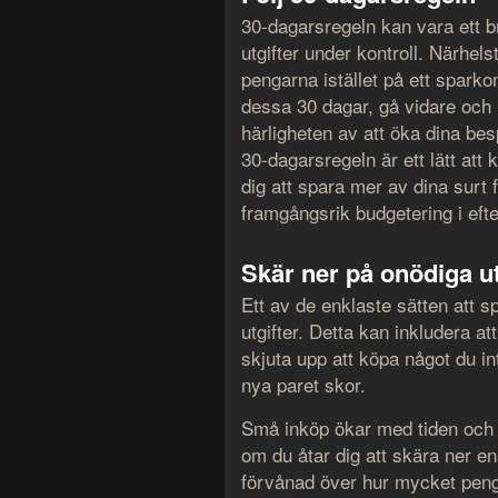
30-dagarsregeln kan vara ett b
utgifter under kontroll. Närhels
pengarna istället på ett sparkon
dessa 30 dagar, gå vidare och k
härligheten av att öka dina besp
30-dagarsregeln är ett lätt att
dig att spara mer av dina surt
framgångsrik budgetering i eft
Skär ner på onödiga ut
Ett av de enklaste sätten att 
utgifter. Detta kan inkludera att
skjuta upp att köpa något du i
nya paret skor.
Små inköp ökar med tiden och 
om du åtar dig att skära ner e
förvånad över hur mycket peng