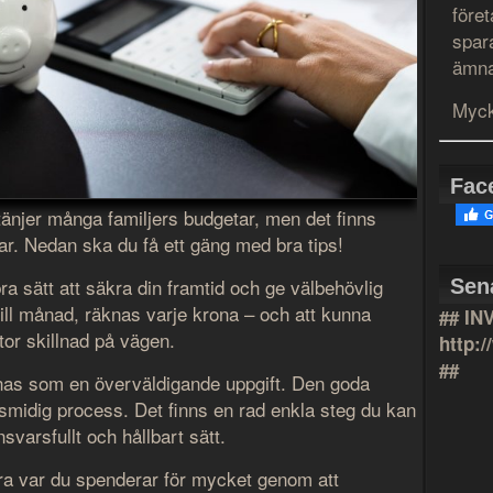
före
spar
ämna
Myck
Fac
änjer många familjers budgetar, men det finns
r. Nedan ska du få ett gäng med bra tips!
ra sätt att säkra din framtid och ge välbehövlig
Sen
ill månad, räknas varje krona – och att kunna
## IN
or skillnad på vägen.
http:
##
as som en överväldigande uppgift. Den goda
 smidig process. Det finns en rad enkla steg du kan
nsvarsfullt och hållbart sätt.
iera var du spenderar för mycket genom att