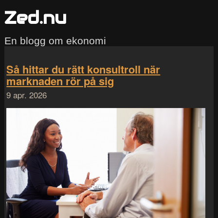
Zed.nu
En blogg om ekonomi
Så hittar du rätt konsultroll när
marknaden rör på sig
9 apr. 2026