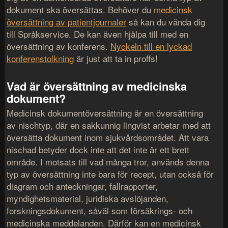
dokument ska översättas. Behöver du
medicinsk
översättning av patientjournaler
så kan du vända dig
till Språkservice. De kan även hjälpa till med en
översättning av konferens.
Nyckeln till en lyckad
konferenstolkning
är just att ta in proffs!
Vad är översättning av medicinska
dokument?
Medicinsk dokumentöversättning är en översättning
av nischtyp, där en sakkunnig lingvist arbetar med att
översätta dokument inom sjukvårdsområdet. Att vara
nischad betyder dock inte att det inte är ett brett
område. I motsats till vad många tror, ​​används denna
typ av översättning inte bara för recept, utan också för
diagram och anteckningar, fallrapporter,
myndighetsmaterial, juridiska avslöjanden,
forskningsdokument, såväl som försäkrings- och
medicinska meddelanden. Därför kan en medicinsk