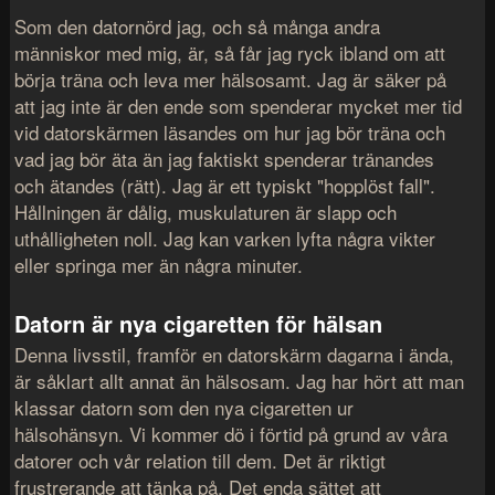
Som den datornörd jag, och så många andra
människor med mig, är, så får jag ryck ibland om att
börja träna och leva mer hälsosamt. Jag är säker på
att jag inte är den ende som spenderar mycket mer tid
vid datorskärmen läsandes om hur jag bör träna och
vad jag bör äta än jag faktiskt spenderar tränandes
och ätandes (rätt). Jag är ett typiskt "hopplöst fall".
Hållningen är dålig, muskulaturen är slapp och
uthålligheten noll. Jag kan varken lyfta några vikter
eller springa mer än några minuter.
Datorn är nya cigaretten för hälsan
Denna livsstil, framför en datorskärm dagarna i ända,
är såklart allt annat än hälsosam. Jag har hört att man
klassar datorn som den nya cigaretten ur
hälsohänsyn. Vi kommer dö i förtid på grund av våra
datorer och vår relation till dem. Det är riktigt
frustrerande att tänka på. Det enda sättet att