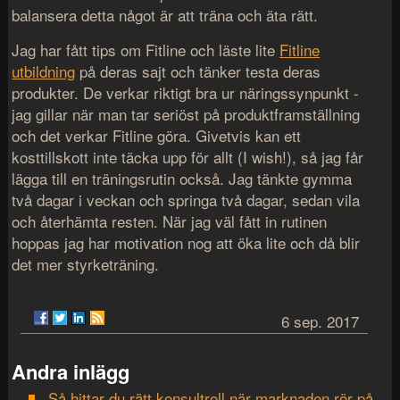
balansera detta något är att träna och äta rätt.
Jag har fått tips om Fitline och läste lite
Fitline
utbildning
på deras sajt och tänker testa deras
produkter. De verkar riktigt bra ur näringssynpunkt -
jag gillar när man tar seriöst på produktframställning
och det verkar Fitline göra. Givetvis kan ett
kosttillskott inte täcka upp för allt (I wish!), så jag får
lägga till en träningsrutin också. Jag tänkte gymma
två dagar i veckan och springa två dagar, sedan vila
och återhämta resten. När jag väl fått in rutinen
hoppas jag har motivation nog att öka lite och då blir
det mer styrketräning.
6 sep. 2017
Andra inlägg
Så hittar du rätt konsultroll när marknaden rör på