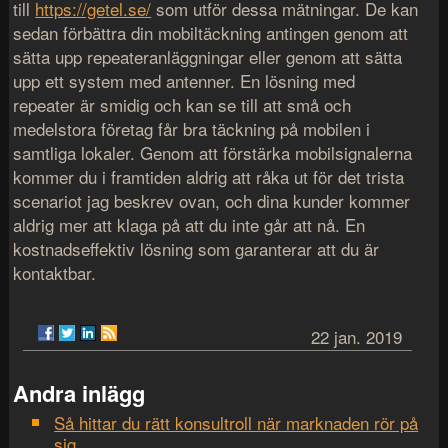
till
https://getel.se/
som utför dessa mätningar. De kan
sedan förbättra din mobiltäckning antingen genom att
sätta upp repeateranläggningar eller genom att sätta
upp ett system med antenner. En lösning med
repeater är smidig och kan se till att små och
medelstora företag får bra täckning på mobilen i
samtliga lokaler. Genom att förstärka mobilsignalerna
kommer du i framtiden aldrig att råka ut för det trista
scenariot jag beskrev ovan, och dina kunder kommer
aldrig mer att klaga på att du inte går att nå. En
kostnadseffektiv lösning som garanterar att du är
kontaktbar.
22 jan. 2019
Andra inlägg
Så hittar du rätt konsultroll när marknaden rör på
sig