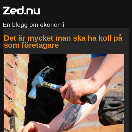
Zed.nu
En blogg om ekonomi
Det är mycket man ska ha koll på
som företagare