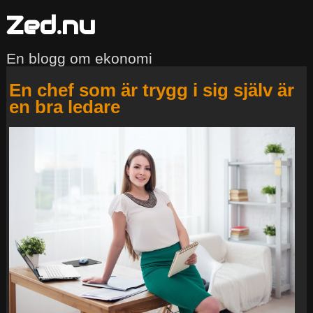
Zed.nu
En blogg om ekonomi
En chef som är trygg i sig själv är
en bra ledare