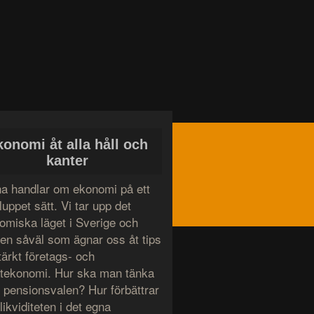
konomi åt alla håll och
kanter
a handlar om ekonomi på ett
uppet sätt. Vi tar upp det
omiska läget i Sverige och
den såväl som ägnar oss åt tips
tärkt företags- och
atekonomi. Hur ska man tänka
g pensionsvalen? Hur förbättrar
ikviditeten i det egna