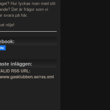
taget? Hur lyckas man med sitt
ande? Det är frågor som vi
r svara på här.
et nöje!
ebook:
aste inläggen:
VALID RSS URL:
//www.gasklubben.se/rss.xml