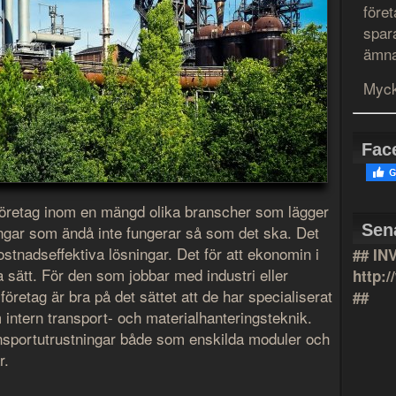
före
spar
ämna
Myck
Fac
 företag inom en mängd olika branscher som lägger
Sen
ingar som ändå inte fungerar så som det ska. Det
kostnadseffektiva lösningar. Det för att ekonomin i
## IN
a sätt. För den som jobbar med industri eller
http:
 företag är bra på det sättet att de har specialiserat
##
 intern transport- och materialhanteringsteknik.
ansportutrustningar både som enskilda moduler och
r.