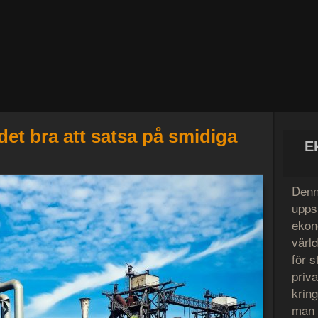
det bra att satsa på smidiga
E
Denn
uppsl
ekon
värl
för s
priv
krin
man l