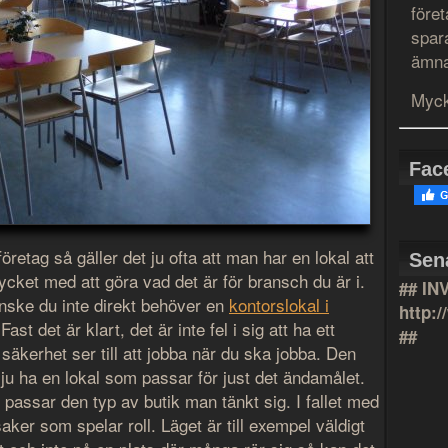
före
spar
ämna
Myck
Fac
företag så gäller det ju ofta att man har en lokal att
Sen
mycket med att göra vad det är för bransch du är i.
## IN
nske du inte direkt behöver en
kontorslokal i
http:
t det är klart, det är inte fel i sig att ha ett
##
d säkerhet ser till att jobba när du ska jobba. Den
 ju ha en lokal som passar för just det ändamålet.
g passar den typ av butik man tänkt sig. I fallet med
aker som spelar roll. Läget är till exempel väldigt