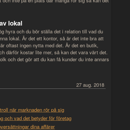
rt och inte på en plats där många rör sig så kan det
.
av lokal
 hyra och du bör ställa det i relation till vad du
a lokal. Är det ett kontor, så är det inte bra att
 är oftast ingen nytta med det. Är det en butik,
och därför kostar lite mer, så kan det vara värt det.
folk och det gör att du kan få kunder du inte annars
27 aug. 2018
ltroll när marknaden rör på sig
ng och vad det betyder för företag
versättningar dina affärer