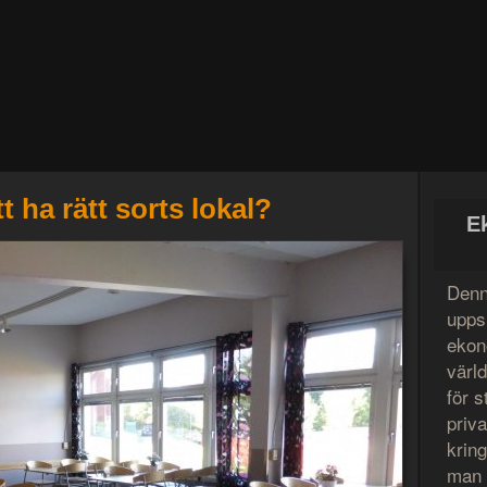
tt ha rätt sorts lokal?
E
Denn
uppsl
ekon
värl
för s
priv
krin
man l