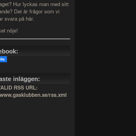
taget? Hur lyckas man med sitt
ande? Det är frågor som vi
r svara på här.
et nöje!
ebook:
aste inläggen:
VALID RSS URL:
//www.gasklubben.se/rss.xml