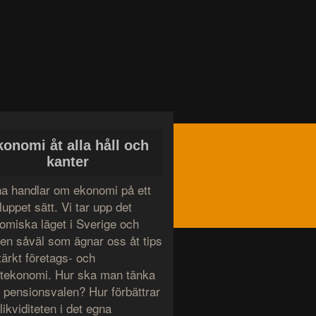
konomi åt alla håll och
kanter
a handlar om ekonomi på ett
uppet sätt. Vi tar upp det
omiska läget i Sverige och
den såväl som ägnar oss åt tips
tärkt företags- och
atekonomi. Hur ska man tänka
g pensionsvalen? Hur förbättrar
ikviditeten i det egna